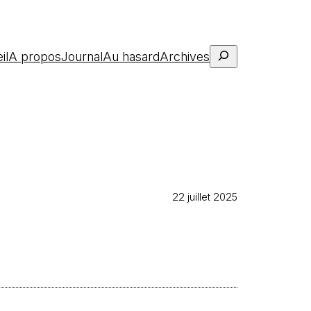
Rechercher
il
A propos
Journal
Au hasard
Archives
22 juillet 2025