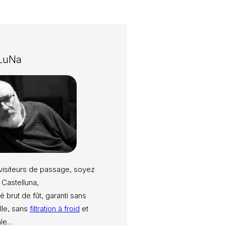
 LuNa
visiteurs de passage, soyez
 Castelluna,
é brut de fût, garanti sans
elle, sans
filtration à froid
et
ale…