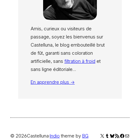
Amis, curieux ou visiteurs de
passage, soyez les bienvenus sur
Castelluna, le blog embouteillé brut
de fût, garanti sans coloration
artificielle, sans
filtration à froid
et
sans ligne éditoriale…
En apprendre plus →
X
Tumblr
Bluesky
Flux RSS
Faceboo
E-mail
© 2026
Castelluna
·
Indio
theme by
BG