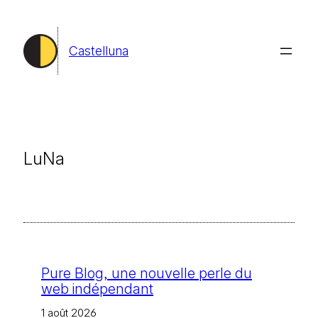
Aller
au
Castelluna
contenu
LuNa
Pure Blog, une nouvelle perle du
web indépendant
1 août 2026