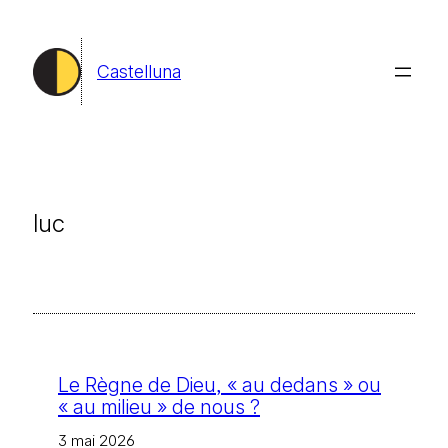
Aller
au
Castelluna
contenu
luc
Le Règne de Dieu, « au dedans » ou
« au milieu » de nous ?
3 mai 2026