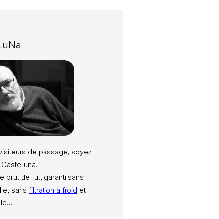
 LuNa
visiteurs de passage, soyez
 Castelluna,
é brut de fût, garanti sans
elle, sans
filtration à froid
et
ale…