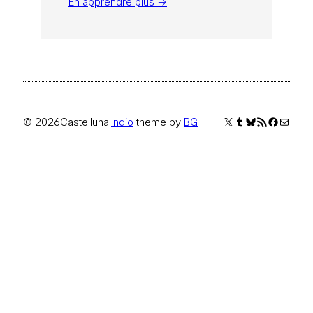
En apprendre plus →
X
Tumblr
Bluesky
Flux RSS
Faceboo
E-mail
© 2026
Castelluna
·
Indio
theme by
BG